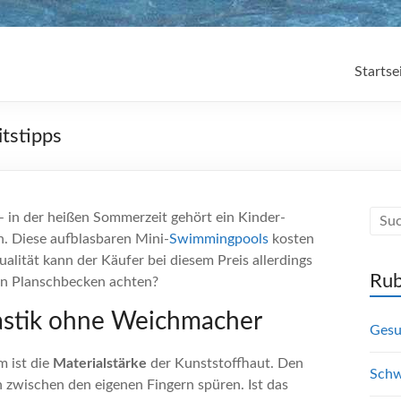
Startse
tstipps
– in der heißen Sommerzeit gehört ein Kinder-
n.
Diese aufblasbaren Mini-
Swimmingpools
kosten
alität kann der Käufer bei diesem Preis allerdings
Rub
en Planschbecken achten?
astik ohne Weichmacher
Gesu
m ist die
Materialstärke
der Kunststoffhaut. Den
Schw
zwischen den eigenen Fingern spüren. Ist das