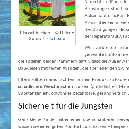
Material zu dünn oder
Belastungen Stand. Sc
Außenhaut drücken. En
Planschbecken in viele
Beschädigungen
Flick
Planschbecken – © Helene
der Reparaturaufwand 
Souza /
Pixelio.de
Weit verbreiteter Sta
getrennte Luftkammer
die anderen beiden Kammern dafür, dass die Außenwand
Bauweisen mit festen Wänden, die aber eher den Swim
Eltern sollten darauf achten, nur ein Produkt zu kaufe
schädlichen Weichmachern
zu sein (phthalatfrei). Man
Substanzen ein, obwohl es bezahlbare, gesundheitlich 
Sicherheit für die Jüngsten
Ganz kleine Kinder haben einen überschaubaren Beweg
wissen sie einen guten Komfort zu schätzen – beispiels