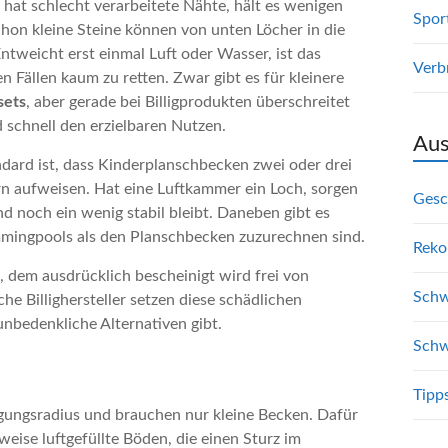
 hat schlecht verarbeitete Nähte, hält es wenigen
Spor
hon kleine Steine können von unten Löcher in die
tweicht erst einmal Luft oder Wasser, ist das
Verb
n Fällen kaum zu retten. Zwar gibt es für kleinere
sets
, aber gerade bei Billigprodukten überschreitet
schnell den erzielbaren Nutzen.
Aus
ndard ist, dass Kinderplanschbecken zwei oder drei
n aufweisen. Hat eine Luftkammer ein Loch, sorgen
Gesc
 noch ein wenig stabil bleibt. Daneben gibt es
mingpools als den Planschbecken zuzurechnen sind.
Reko
n, dem ausdrücklich bescheinigt wird frei von
Schw
che Billighersteller setzen diese schädlichen
unbedenkliche Alternativen gibt.
Schw
Tipp
ungsradius und brauchen nur kleine Becken. Dafür
weise luftgefüllte Böden, die einen Sturz im